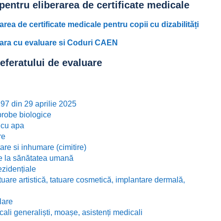
 pentru eliberarea de certificate medicale
area de certificate medicale pentru copii cu dizabilități
nitara cu evaluare si Coduri CAEN
referatului de evaluare
97 din 29 aprilie 2025
probe biologice
 cu apa
re
are si inhumare (cimitire)
are la sănătatea umană
ezidențiale
atuare artistică, tatuare cosmetică, implantare dermală,
lare
ali generaliști, moașe, asistenți medicali