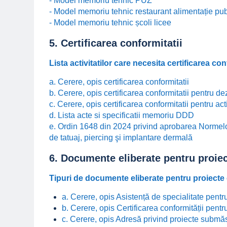
- Model memoriu tehnic PUZ
- Model memoriu tehnic restaurant alimentație pub
- Model memoriu tehnic școli licee
5. Certificarea conformitatii
Lista activitatilor care necesita certificarea con
a. Cerere, opis certificarea conformitatii
b. Cerere, opis certificarea conformitatii pentru de
c. Cerere, opis certificarea conformitatii pentru act
d. Lista acte si specificatii memoriu DDD
e. Ordin 1648 din 2024 privind aprobarea Normelo
de tatuaj, piercing şi implantare dermală
6. Documente eliberate pentru proie
Tipuri de documente eliberate pentru proiect
a. Cerere, opis Asistență de specialitate pent
b. Cerere, opis Certificarea conformității pent
c. Cerere, opis Adresă privind proiecte submăs