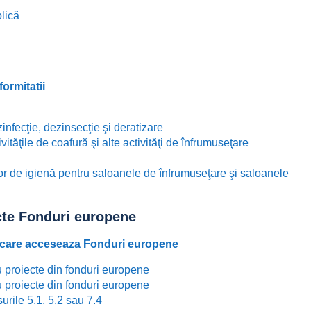
lică
formitatii
zinfecţie, dezinsecţie şi deratizare
ivităţile de coafură şi alte activităţi de înfrumuseţare
r de igienă pentru saloanele de înfrumuseţare şi saloanele
cte Fonduri europene
e care acceseaza Fonduri europene
ru proiecte din fonduri europene
ru proiecte din fonduri europene
urile 5.1, 5.2 sau 7.4