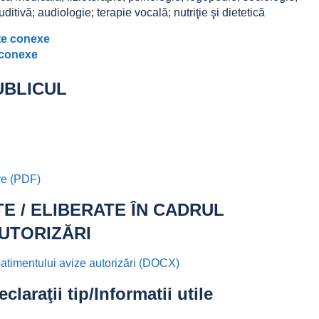
itivă; audiologie; terapie vocală; nutriţie şi dietetică
ete conexe
 conexe
UBLICUL
are (PDF)
TE / ELIBERATE ÎN CADRUL
UTORIZĂRI
patimentului avize autorizări (DOCX)
araţii tip/Informatii utile