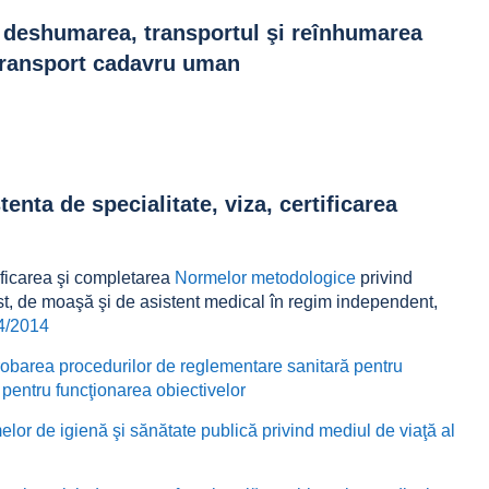
, deshumarea, transportul şi reînhumarea
transport cadavru uman
tenta de specialitate, viza, certificarea
ficarea
ş
i completarea
Normelor metodologice
privind
st, de moa
şă
ş
i de asistent medical
î
n regim independent,
54/2014
robarea procedurilor de reglementare sanitară pentru
 pentru funcţionarea obiectivelor
or de igienă şi sănătate publică privind mediul de viaţă al