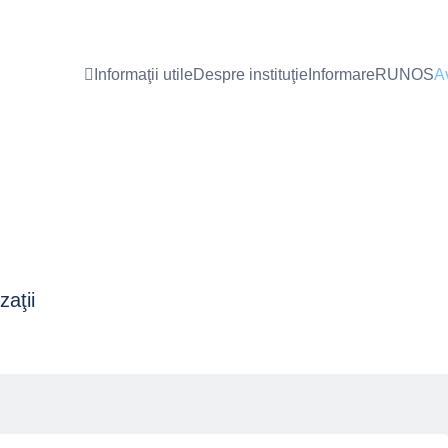
Informaţii utile
Despre instituţie
Informare
RUNOS
Av
aţii