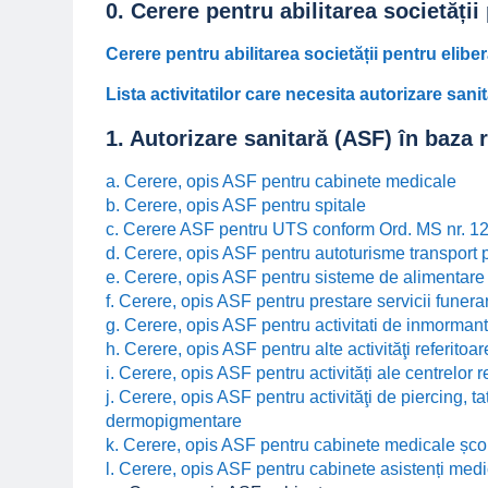
0. Cerere pentru abilitarea societății
Cerere pentru abilitarea societății pentru eliber
Lista activitatilor care necesita autorizare sa
1. Autorizare sanitară (ASF) în baza 
a.
Cerere, opis ASF pentru cabinete medicale
b.
Cerere, opis ASF pentru spitale
c. Cerere ASF pentru UTS conform Ord. MS nr. 12
d.
Cerere, opis ASF pentru autoturisme transport 
e. Cerere, opis ASF pentru sisteme de alimentare
f. Cerere, opis ASF pentru prestare servicii funera
g. Cerere, opis ASF pentru activitati de inmormant
h. Cerere, opis ASF pentru alte activităţi referito
i.
Cerere, opis ASF pentru activități ale centrelor r
j. Cerere, opis ASF pentru activităţi de piercing, t
dermopigmentare
k.
Cerere, opis ASF pentru cabinete medicale șco
l.
Cerere, opis ASF pentru cabinete asistenți medic