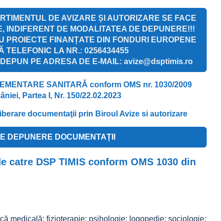
TIMENTUL DE AVIZARE ȘI AUTORIZARE SE FACE
E, INDIFERENT DE MODALITATEA DE DEPUNERE!!!
U PROIECTE FINANȚATE DIN FONDURI EUROPENE
TELEFONIC LA NR.: 0256434455
EPUN PE ADRESA DE E-MAIL: avize@dsptimis.ro
MENTARE SANITARĂ conform OMS nr. 1030/2009
âniei, Partea I, Nr. 150/22.02.2023
liberare documentaţii prin Biroul Avize si autorizare
E DEPUNERE DOCUMENTAȚII
ar de catre DSP TIMIS conform OMS 1030 din
ică medicală; fizioterapie; psihologie; logopedie; sociologie;