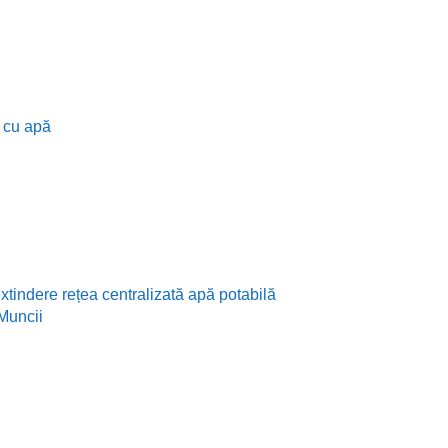
e cu apă
extindere rețea centralizată apă potabilă
 Muncii