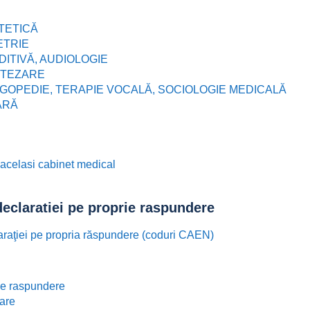
ETETICĂ
ETRIE
DITIVĂ, AUDIOLOGIE
ORTEZARE
 LOGOPEDIE, TERAPIE VOCALĂ, SOCIOLOGIE MEDICALĂ
ARĂ
n acelasi cabinet medical
declaratiei pe proprie raspundere
claraţiei pe propria răspundere (coduri CAEN)
rie raspundere
tare