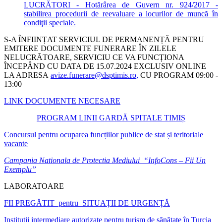
LUCRĂTORI - Hotărârea de Guvern nr. 924/2017 -
stabilirea procedurii de reevaluare a locurilor de muncă în
condiţii speciale.
S-A ÎNFIINȚAT SERVICIUL DE PERMANENȚĂ PENTRU
EMITERE DOCUMENTE FUNERARE ÎN ZILELE
NELUCRĂTOARE, SERVICIU CE VA FUNCȚIONA
ÎNCEPÂND CU DATA DE 15.07.2024 EXCLUSIV ONLINE
LA ADRESA
avize.funerare@dsptimis.ro,
CU PROGRAM 09:00 -
13:00
LINK DOCUMENTE NECESARE
PROGRAM LINII GARDĂ SPITALE TIMIȘ
Concursul pentru ocuparea funcțiilor publice de stat și teritoriale
vacante
Campania Nationala de Protectia Mediului “InfoCons – Fii Un
Exemplu”
LABORATOARE
FII PREGĂTIT pentru SITUAȚII DE URGENȚĂ
Instituții intermediare autorizate pentru turism de sănătate în Turcia