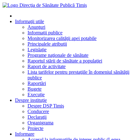
Informaţii utile
Anunţuri
Informaţii publice
Monitorizarea calităţii apei potabile
Principalele atribuţii
Legislaţie
Programe naţionale de sănătate
Raportul stării de sănătate a populaţiei
Raport de activitate
Lista tarifelor pentru prestaţiile în domeniul sănătăţii
publice
Raportări
Bugete
Execuţie
Despre instituţie
Despre DSP Timiş
Conducere
Declaraţii
Organigrama
Proiecte
Informare
Accesul la informatiile de interes public (Legea