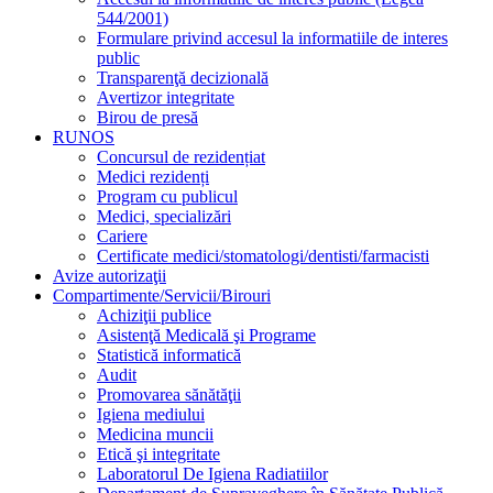
544/2001)
Formulare privind accesul la informatiile de interes
public
Transparenţă decizională
Avertizor integritate
Birou de presă
RUNOS
Concursul de rezidențiat
Medici rezidenți
Program cu publicul
Medici, specializări
Cariere
Certificate medici/stomatologi/dentisti/farmacisti
Avize autorizaţii
Compartimente/Servicii/Birouri
Achiziţii publice
Asistenţă Medicală şi Programe
Statistică informatică
Audit
Promovarea sănătăţii
Igiena mediului
Medicina muncii
Etică şi integritate
Laboratorul De Igiena Radiatiilor