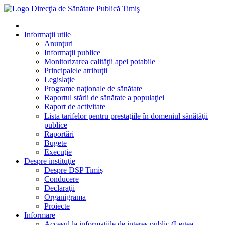
Informaţii utile
Anunţuri
Informaţii publice
Monitorizarea calităţii apei potabile
Principalele atribuţii
Legislaţie
Programe naţionale de sănătate
Raportul stării de sănătate a populaţiei
Raport de activitate
Lista tarifelor pentru prestaţiile în domeniul sănătăţii
publice
Raportări
Bugete
Execuţie
Despre instituţie
Despre DSP Timiş
Conducere
Declaraţii
Organigrama
Proiecte
Informare
Accesul la informatiile de interes public (Legea