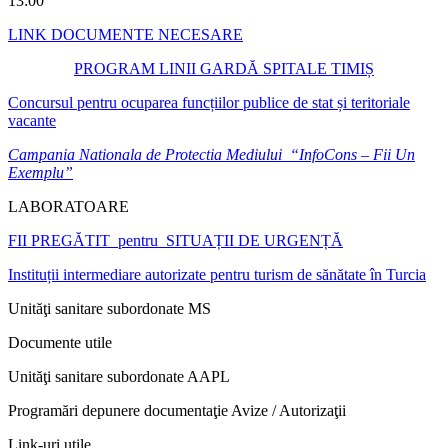
13:00
LINK DOCUMENTE NECESARE
PROGRAM LINII GARDĂ SPITALE TIMIȘ
Concursul pentru ocuparea funcțiilor publice de stat și teritoriale
vacante
Campania Nationala de Protectia Mediului “InfoCons – Fii Un
Exemplu”
LABORATOARE
FII PREGĂTIT pentru SITUAȚII DE URGENȚĂ
Instituții intermediare autorizate pentru turism de sănătate în Turcia
Unităţi sanitare subordonate MS
Documente utile
Unităţi sanitare subordonate AAPL
Programări depunere documentaţie Avize / Autorizaţii
Link-uri utile