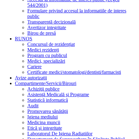
544/2001)
Formulare privind accesul la informatiile de interes
public
Transparenţă decizională
Avertizor integritate
Birou de presă
RUNOS
Concursul de rezidențiat
Medici rezidenți
Program cu publicul
Medici, specializări
Cariere
Certificate medici/stomatologi/dentisti/farmacisti
Avize autorizaţii
Compartimente/Servicii/Birouri
Achiziţii publice
Asistenţă Medicală şi Programe
Statistică informatică
Audit
Promovarea sănătăţii
Igiena mediului
Medicina muncii
Etică şi integritate
Laboratorul De Igiena Radiatiilor