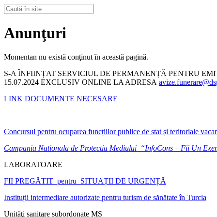
Anunţuri
Momentan nu există conţinut în această pagină.
S-A ÎNFIINȚAT SERVICIUL DE PERMANENȚĂ PENTRU EM
15.07.2024 EXCLUSIV ONLINE LA ADRESA
avize.funerare@dsp
LINK DOCUMENTE NECESARE
Concursul pentru ocuparea funcțiilor publice de stat și teritoriale vaca
Campania Nationala de Protectia Mediului “InfoCons – Fii Un Ex
LABORATOARE
FII PREGĂTIT pentru SITUAȚII DE URGENȚĂ
Instituții intermediare autorizate pentru turism de sănătate în Turcia
Unităţi sanitare subordonate MS