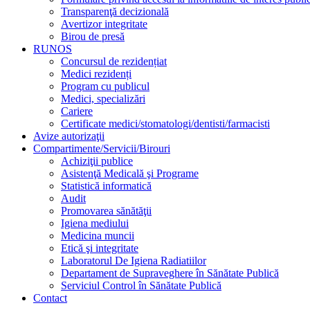
Transparenţă decizională
Avertizor integritate
Birou de presă
RUNOS
Concursul de rezidențiat
Medici rezidenți
Program cu publicul
Medici, specializări
Cariere
Certificate medici/stomatologi/dentisti/farmacisti
Avize autorizaţii
Compartimente/Servicii/Birouri
Achiziţii publice
Asistenţă Medicală şi Programe
Statistică informatică
Audit
Promovarea sănătăţii
Igiena mediului
Medicina muncii
Etică şi integritate
Laboratorul De Igiena Radiatiilor
Departament de Supraveghere în Sănătate Publică
Serviciul Control în Sănătate Publică
Contact