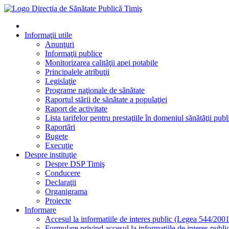
Informaţii utile
Anunţuri
Informaţii publice
Monitorizarea calităţii apei potabile
Principalele atribuţii
Legislaţie
Programe naţionale de sănătate
Raportul stării de sănătate a populaţiei
Raport de activitate
Lista tarifelor pentru prestaţiile în domeniul sănătăţii publ
Raportări
Bugete
Execuţie
Despre instituţie
Despre DSP Timiş
Conducere
Declaraţii
Organigrama
Proiecte
Informare
Accesul la informatiile de interes public (Legea 544/2001
Formulare privind accesul la informatiile de interes publi