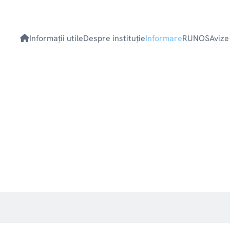
Informaţii utile
Despre instituţie
Informare
RUNOS
Avize