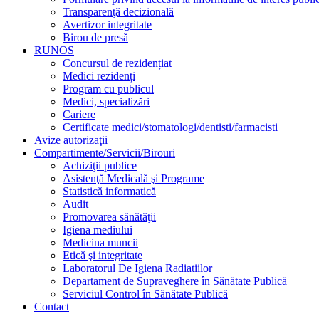
Transparenţă decizională
Avertizor integritate
Birou de presă
RUNOS
Concursul de rezidențiat
Medici rezidenți
Program cu publicul
Medici, specializări
Cariere
Certificate medici/stomatologi/dentisti/farmacisti
Avize autorizaţii
Compartimente/Servicii/Birouri
Achiziţii publice
Asistenţă Medicală şi Programe
Statistică informatică
Audit
Promovarea sănătăţii
Igiena mediului
Medicina muncii
Etică şi integritate
Laboratorul De Igiena Radiatiilor
Departament de Supraveghere în Sănătate Publică
Serviciul Control în Sănătate Publică
Contact