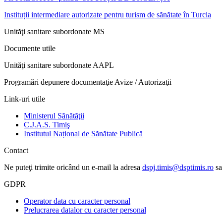
Instituții intermediare autorizate pentru turism de sănătate în Turcia
Unităţi sanitare subordonate MS
Documente utile
Unităţi sanitare subordonate AAPL
Programări depunere documentaţie Avize / Autorizaţii
Link-uri utile
Ministerul Sănătăţii
C.J.A.S. Timiş
Institutul Național de Sănătate Publică
Contact
Ne puteţi trimite oricând un e-mail la adresa
dspj.timis@dsptimis.ro
sa
GDPR
Operator data cu caracter personal
Prelucrarea datalor cu caracter personal