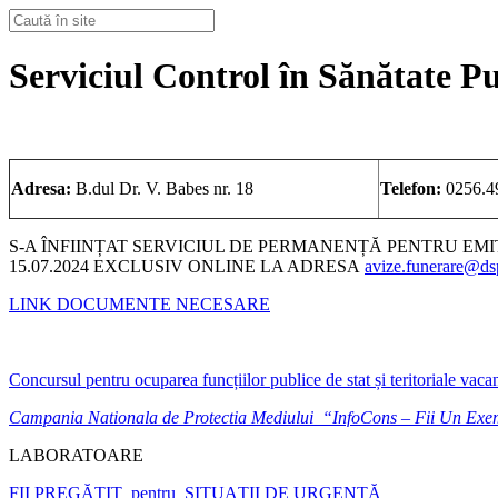
Serviciul Control în Sănătate P
Adresa:
B.dul Dr. V. Babes nr. 18
Telefon:
0256.4
S-A ÎNFIINȚAT SERVICIUL DE PERMANENȚĂ PENTRU EM
15.07.2024 EXCLUSIV ONLINE LA ADRESA
avize.funerare@dsp
LINK DOCUMENTE NECESARE
Concursul pentru ocuparea funcțiilor publice de stat și teritoriale vaca
Campania Nationala de Protectia Mediului “InfoCons – Fii Un Ex
LABORATOARE
FII PREGĂTIT pentru SITUAȚII DE URGENȚĂ