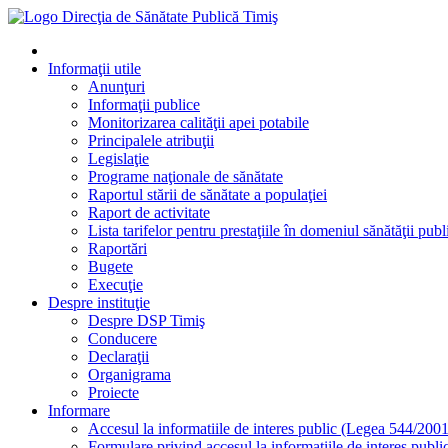
Informaţii utile
Anunţuri
Informaţii publice
Monitorizarea calităţii apei potabile
Principalele atribuţii
Legislaţie
Programe naţionale de sănătate
Raportul stării de sănătate a populaţiei
Raport de activitate
Lista tarifelor pentru prestaţiile în domeniul sănătăţii publ
Raportări
Bugete
Execuţie
Despre instituţie
Despre DSP Timiş
Conducere
Declaraţii
Organigrama
Proiecte
Informare
Accesul la informatiile de interes public (Legea 544/2001
Formulare privind accesul la informatiile de interes publi