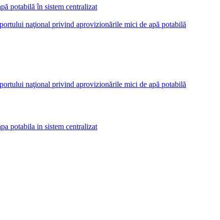
pă potabilă în sistem centralizat
ortului naţional privind aprovizionările mici de apă potabilă
ortului naţional privind aprovizionările mici de apă potabilă
pa potabila in sistem centralizat