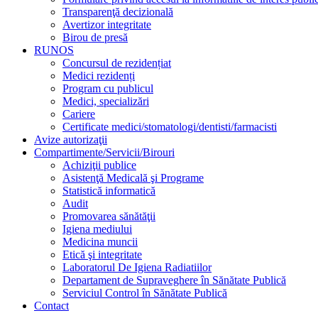
Transparenţă decizională
Avertizor integritate
Birou de presă
RUNOS
Concursul de rezidențiat
Medici rezidenți
Program cu publicul
Medici, specializări
Cariere
Certificate medici/stomatologi/dentisti/farmacisti
Avize autorizaţii
Compartimente/Servicii/Birouri
Achiziţii publice
Asistenţă Medicală şi Programe
Statistică informatică
Audit
Promovarea sănătăţii
Igiena mediului
Medicina muncii
Etică şi integritate
Laboratorul De Igiena Radiatiilor
Departament de Supraveghere în Sănătate Publică
Serviciul Control în Sănătate Publică
Contact