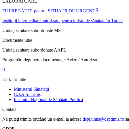
LABORATOARE
FII PREGĂTIT pentru SITUAȚII DE URGENȚĂ
Instituții intermediare autorizate pentru turism de sănătate în Turcia
Unităţi sanitare subordonate MS
Documente utile
Unităţi sanitare subordonate AAPL
Programări depunere documentaţie Avize / Autorizaţii
Link-uri utile
Ministerul Sănătăţii
C.J.A.S. Timiş
Institutul Național de Sănătate Publică
Contact
Ne puteţi trimite oricând un e-mail la adresa
dspj.timis@dsptimis.ro
sa
GDPR