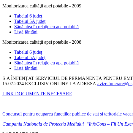
Monitorizarea calităţii apei potabile - 2009
Tabelul 6 judeţ
Tabelul 5A judeţ
Sănătatea în relaţie cu apa potabilă
Listă fântâni
Monitorizarea calităţii apei potabile - 2008
Tabelul 6 judeţ
Tabelul 5A judeţ
Sănătatea în relaţie cu apa potabilă
Listă fântâni
S-A ÎNFIINȚAT SERVICIUL DE PERMANENȚĂ PENTRU EM
15.07.2024 EXCLUSIV ONLINE LA ADRESA
avize.funerare@dsp
LINK DOCUMENTE NECESARE
Concursul pentru ocuparea funcțiilor publice de stat și teritoriale vaca
Campania Nationala de Protectia Mediului “InfoCons – Fii Un Ex