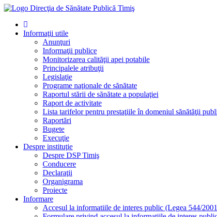
Informaţii utile
Anunţuri
Informaţii publice
Monitorizarea calităţii apei potabile
Principalele atribuţii
Legislaţie
Programe naţionale de sănătate
Raportul stării de sănătate a populaţiei
Raport de activitate
Lista tarifelor pentru prestaţiile în domeniul sănătăţii publ
Raportări
Bugete
Execuţie
Despre instituţie
Despre DSP Timiş
Conducere
Declaraţii
Organigrama
Proiecte
Informare
Accesul la informatiile de interes public (Legea 544/2001
Formulare privind accesul la informatiile de interes publi