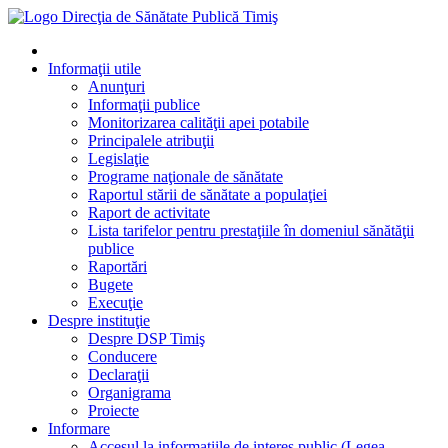
Informaţii utile
Anunţuri
Informaţii publice
Monitorizarea calităţii apei potabile
Principalele atribuţii
Legislaţie
Programe naţionale de sănătate
Raportul stării de sănătate a populaţiei
Raport de activitate
Lista tarifelor pentru prestaţiile în domeniul sănătăţii
publice
Raportări
Bugete
Execuţie
Despre instituţie
Despre DSP Timiş
Conducere
Declaraţii
Organigrama
Proiecte
Informare
Accesul la informatiile de interes public (Legea