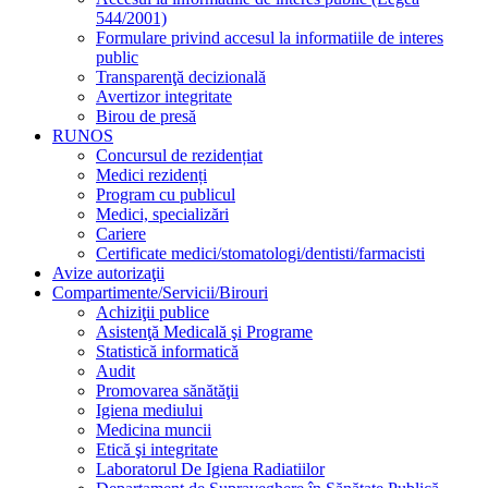
544/2001)
Formulare privind accesul la informatiile de interes
public
Transparenţă decizională
Avertizor integritate
Birou de presă
RUNOS
Concursul de rezidențiat
Medici rezidenți
Program cu publicul
Medici, specializări
Cariere
Certificate medici/stomatologi/dentisti/farmacisti
Avize autorizaţii
Compartimente/Servicii/Birouri
Achiziţii publice
Asistenţă Medicală şi Programe
Statistică informatică
Audit
Promovarea sănătăţii
Igiena mediului
Medicina muncii
Etică şi integritate
Laboratorul De Igiena Radiatiilor