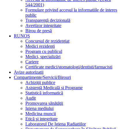
544/2001)
Formulare privind accesul la informatiile de interes
public
Transparenţă decizională
Avertizor integritate
Birou de presă
RUNOS
Concursul de rezidențiat
Medici rezidenți
Program cu publicul
Medici, specializări
Cariere
Certificate medici/stomatologi/dentisti/farmacisti
Avize autorizaţii
Compartimente/Servicii/Birouri
Achiziţii publice
Asistenţă Medicală şi Programe
Statistică informatică
Audit
Promovarea sănătăţii
Igiena mediului
Medicina muncii
Etică şi integritate
Laboratorul De Igiena Radiatiilor