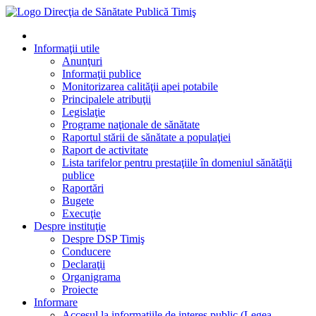
Informaţii utile
Anunţuri
Informaţii publice
Monitorizarea calităţii apei potabile
Principalele atribuţii
Legislaţie
Programe naţionale de sănătate
Raportul stării de sănătate a populaţiei
Raport de activitate
Lista tarifelor pentru prestaţiile în domeniul sănătăţii
publice
Raportări
Bugete
Execuţie
Despre instituţie
Despre DSP Timiş
Conducere
Declaraţii
Organigrama
Proiecte
Informare
Accesul la informatiile de interes public (Legea