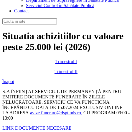
Departament de Supraveghere în Sănătate Publică
Serviciul Control în Sănătate Publică
Contact
Situatia achizitiilor cu valoare
peste 25.000 lei (2026)
Trimestrul I
Trimestrul II
Înapoi
S-A ÎNFIINȚAT SERVICIUL DE PERMANENȚĂ PENTRU
EMITERE DOCUMENTE FUNERARE ÎN ZILELE
NELUCRĂTOARE, SERVICIU CE VA FUNCȚIONA
ÎNCEPÂND CU DATA DE 15.07.2024 EXCLUSIV ONLINE
LA ADRESA
avize.funerare@dsptimis.ro,
CU PROGRAM 09:00 -
13:00
LINK DOCUMENTE NECESARE