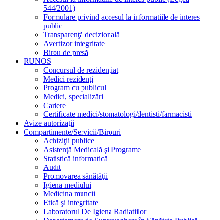
544/2001)
Formulare privind accesul la informatiile de interes
public
Transparenţă decizională
Avertizor integritate
Birou de presă
RUNOS
Concursul de rezidențiat
Medici rezidenți
Program cu publicul
Medici, specializări
Cariere
Certificate medici/stomatologi/dentisti/farmacisti
Avize autorizaţii
Compartimente/Servicii/Birouri
Achiziţii publice
Asistenţă Medicală şi Programe
Statistică informatică
Audit
Promovarea sănătăţii
Igiena mediului
Medicina muncii
Etică şi integritate
Laboratorul De Igiena Radiatiilor