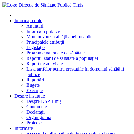
Informaţii utile
Anunţuri
Informaţii publice
Monitorizarea calităţii apei potabile
Principalele atribuţii
Legislaţie
Programe naţionale de sănătate
Raportul stării de sănătate a populaţiei
Raport de activitate
Lista tarifelor pentru prestaţiile în domeniul sănătăţii
publice
Raportări
Bugete
Execuţie
Despre instituţie
Despre DSP Timiş
Conducere
Declaraţii
Organigrama
Proiecte
Informare
Accesul la informatiile de interes public (Legea