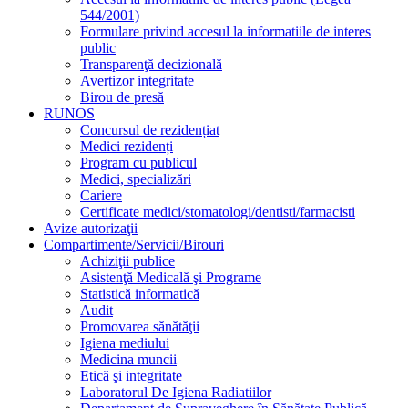
544/2001)
Formulare privind accesul la informatiile de interes
public
Transparenţă decizională
Avertizor integritate
Birou de presă
RUNOS
Concursul de rezidențiat
Medici rezidenți
Program cu publicul
Medici, specializări
Cariere
Certificate medici/stomatologi/dentisti/farmacisti
Avize autorizaţii
Compartimente/Servicii/Birouri
Achiziţii publice
Asistenţă Medicală şi Programe
Statistică informatică
Audit
Promovarea sănătăţii
Igiena mediului
Medicina muncii
Etică şi integritate
Laboratorul De Igiena Radiatiilor