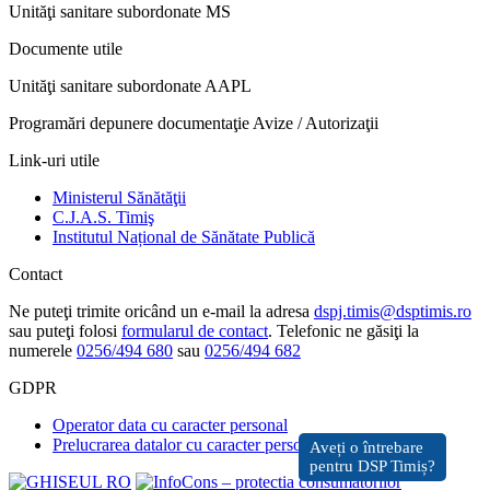
Unităţi sanitare subordonate MS
Documente utile
Unităţi sanitare subordonate AAPL
Programări depunere documentaţie Avize / Autorizaţii
Link-uri utile
Ministerul Sănătăţii
C.J.A.S. Timiş
Institutul Național de Sănătate Publică
Contact
Ne puteţi trimite oricând un e-mail la adresa
dspj.timis@dsptimis.ro
sau puteţi folosi
formularul de contact
. Telefonic ne găsiţi la
numerele
0256/494 680
sau
0256/494 682
GDPR
Operator data cu caracter personal
Prelucrarea datalor cu caracter personal