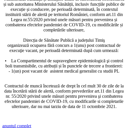
și sub autoritatea Ministerului Sănătății, inclusiv funcțiile publice de
execuție și conducere, pe perioadă determinată, în contextul
instituirii stării de alertă pe teritoriul României, conform art.11 din
Legea nr.55/2020 privind unele măsuri pentru prevenirea și
combaterea efectelor pandemiei de COVID-19, cu modificările și
completările ulterioare,
Direcția de Sănătate Publică a județului Timiş
organizează ocuparea fără concurs a 1(unu) post contractual de
execuţie vacant, pe perioadă determinată după cum urmează:
• La Compartimentul de supraveghere epidemiologică şi control
boli transmisibile, cu atribuții și în punctele de trecere a frontierei:
- 1(un) post vacant de asistent medical generalist cu studii PL
Contractul de muncă încetează de drept în cel mult 30 de zile de la
data încetării stării de alertă, conform prevederilor art.11 din Legea
nr. 55/2020 privind unele măsuri pentru prevenirea şi combaterea
efectelor pandemiei de COVID-19, cu modificarile si completarile
ulterioare, dar nu mai tarziu de data de 11 octombrie 2021.
anuntul complet