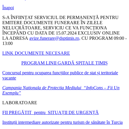
Înapoi
S-A ÎNFIINȚAT SERVICIUL DE PERMANENȚĂ PENTRU
EMITERE DOCUMENTE FUNERARE ÎN ZILELE
NELUCRĂTOARE, SERVICIU CE VA FUNCȚIONA
ÎNCEPÂND CU DATA DE 15.07.2024 EXCLUSIV ONLINE
LA ADRESA
avize.funerare@dsptimis.ro,
CU PROGRAM 09:00 -
13:00
LINK DOCUMENTE NECESARE
PROGRAM LINII GARDĂ SPITALE TIMIȘ
Concursul pentru ocuparea funcțiilor publice de stat și teritoriale
vacante
Campania Nationala de Protectia Mediului “InfoCons – Fii Un
Exemplu”
LABORATOARE
FII PREGĂTIT pentru SITUAȚII DE URGENȚĂ
Instituții intermediare autorizate pentru turism de sănătate în Turcia