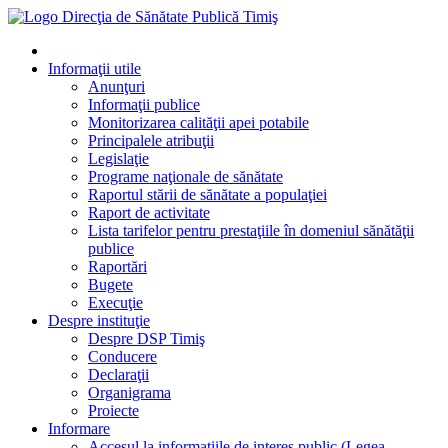
Informaţii utile
Anunţuri
Informaţii publice
Monitorizarea calităţii apei potabile
Principalele atribuţii
Legislaţie
Programe naţionale de sănătate
Raportul stării de sănătate a populaţiei
Raport de activitate
Lista tarifelor pentru prestaţiile în domeniul sănătăţii
publice
Raportări
Bugete
Execuţie
Despre instituţie
Despre DSP Timiş
Conducere
Declaraţii
Organigrama
Proiecte
Informare
Accesul la informatiile de interes public (Legea