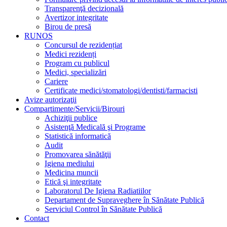
Transparenţă decizională
Avertizor integritate
Birou de presă
RUNOS
Concursul de rezidențiat
Medici rezidenți
Program cu publicul
Medici, specializări
Cariere
Certificate medici/stomatologi/dentisti/farmacisti
Avize autorizaţii
Compartimente/Servicii/Birouri
Achiziţii publice
Asistenţă Medicală şi Programe
Statistică informatică
Audit
Promovarea sănătăţii
Igiena mediului
Medicina muncii
Etică şi integritate
Laboratorul De Igiena Radiatiilor
Departament de Supraveghere în Sănătate Publică
Serviciul Control în Sănătate Publică
Contact