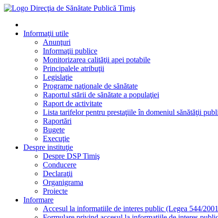
Informaţii utile
Anunţuri
Informaţii publice
Monitorizarea calităţii apei potabile
Principalele atribuţii
Legislaţie
Programe naţionale de sănătate
Raportul stării de sănătate a populaţiei
Raport de activitate
Lista tarifelor pentru prestaţiile în domeniul sănătăţii publ
Raportări
Bugete
Execuţie
Despre instituţie
Despre DSP Timiş
Conducere
Declaraţii
Organigrama
Proiecte
Informare
Accesul la informatiile de interes public (Legea 544/2001
Formulare privind accesul la informatiile de interes publi