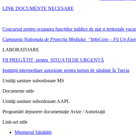
LINK DOCUMENTE NECESARE
Concursul pentru ocuparea funcțiilor publice de stat și teritoriale vaca
Campania Nationala de Protectia Mediului “InfoCons – Fii Un Ex
LABORATOARE
FII PREGĂTIT pentru SITUAȚII DE URGENȚĂ
Instituții intermediare autorizate pentru turism de sănătate în Turcia
Unităţi sanitare subordonate MS
Documente utile
Unităţi sanitare subordonate AAPL
Programări depunere documentaţie Avize / Autorizaţii
Link-uri utile
Ministerul Sănătăţii