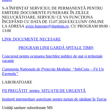
S-A ÎNFIINȚAT SERVICIUL DE PERMANENȚĂ PENTRU
EMITERE DOCUMENTE FUNERARE ÎN ZILELE
NELUCRĂTOARE, SERVICIU CE VA FUNCȚIONA
ÎNCEPÂND CU DATA DE 15.07.2024 EXCLUSIV ONLINE
LA ADRESA
avize.funerare@dsptimis.ro,
CU PROGRAM 09:00 -
13:00
LINK DOCUMENTE NECESARE
PROGRAM LINII GARDĂ SPITALE TIMIȘ
Concursul pentru ocuparea funcțiilor publice de stat și teritoriale
vacante
Campania Nationala de Protectia Mediului “InfoCons – Fii Un
Exemplu”
LABORATOARE
FII PREGĂTIT pentru SITUAȚII DE URGENȚĂ
Instituții intermediare autorizate pentru turism de sănătate în Turcia
Unităţi sanitare subordonate MS