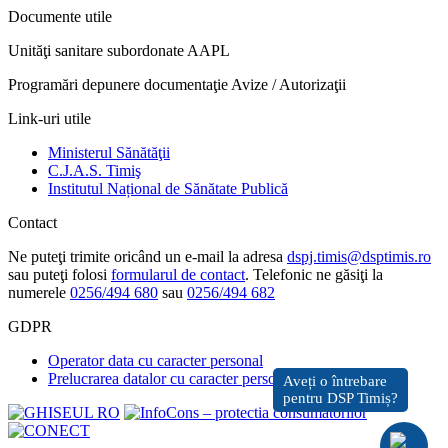
Documente utile
Unităţi sanitare subordonate AAPL
Programări depunere documentaţie Avize / Autorizaţii
Link-uri utile
Ministerul Sănătăţii
C.J.A.S. Timiş
Institutul Național de Sănătate Publică
Contact
Ne puteţi trimite oricând un e-mail la adresa
dspj.timis@dsptimis.ro
sau puteţi folosi
formularul de contact
. Telefonic ne găsiţi la
numerele
0256/494 680
sau
0256/494 682
GDPR
Operator data cu caracter personal
Prelucrarea datalor cu caracter personal