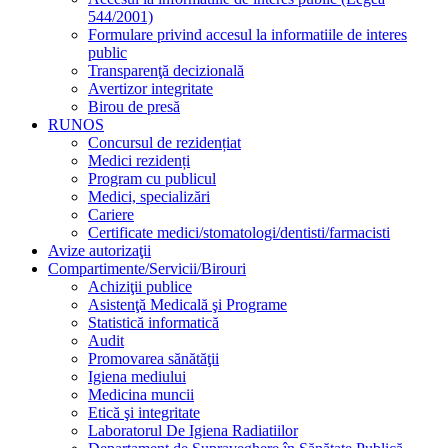
544/2001)
Formulare privind accesul la informatiile de interes
public
Transparenţă decizională
Avertizor integritate
Birou de presă
RUNOS
Concursul de rezidențiat
Medici rezidenți
Program cu publicul
Medici, specializări
Cariere
Certificate medici/stomatologi/dentisti/farmacisti
Avize autorizaţii
Compartimente/Servicii/Birouri
Achiziţii publice
Asistenţă Medicală şi Programe
Statistică informatică
Audit
Promovarea sănătăţii
Igiena mediului
Medicina muncii
Etică şi integritate
Laboratorul De Igiena Radiatiilor