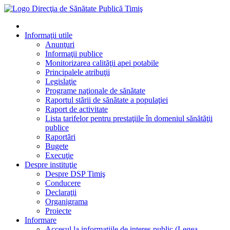
Informaţii utile
Anunţuri
Informaţii publice
Monitorizarea calităţii apei potabile
Principalele atribuţii
Legislaţie
Programe naţionale de sănătate
Raportul stării de sănătate a populaţiei
Raport de activitate
Lista tarifelor pentru prestaţiile în domeniul sănătăţii
publice
Raportări
Bugete
Execuţie
Despre instituţie
Despre DSP Timiş
Conducere
Declaraţii
Organigrama
Proiecte
Informare
Accesul la informatiile de interes public (Legea