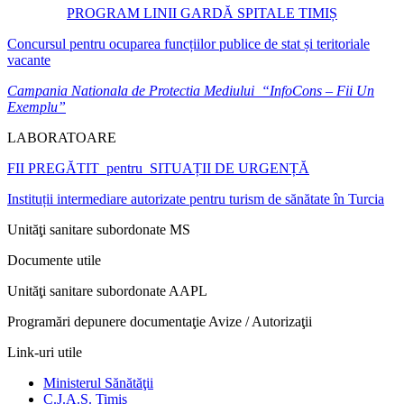
PROGRAM LINII GARDĂ SPITALE TIMIȘ
Concursul pentru ocuparea funcțiilor publice de stat și teritoriale
vacante
Campania Nationala de Protectia Mediului “InfoCons – Fii Un
Exemplu”
LABORATOARE
FII PREGĂTIT pentru SITUAȚII DE URGENȚĂ
Instituții intermediare autorizate pentru turism de sănătate în Turcia
Unităţi sanitare subordonate MS
Documente utile
Unităţi sanitare subordonate AAPL
Programări depunere documentaţie Avize / Autorizaţii
Link-uri utile
Ministerul Sănătăţii
C.J.A.S. Timiş