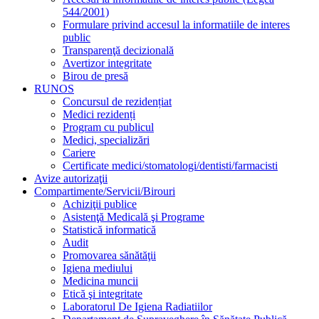
544/2001)
Formulare privind accesul la informatiile de interes
public
Transparenţă decizională
Avertizor integritate
Birou de presă
RUNOS
Concursul de rezidențiat
Medici rezidenți
Program cu publicul
Medici, specializări
Cariere
Certificate medici/stomatologi/dentisti/farmacisti
Avize autorizaţii
Compartimente/Servicii/Birouri
Achiziţii publice
Asistenţă Medicală şi Programe
Statistică informatică
Audit
Promovarea sănătăţii
Igiena mediului
Medicina muncii
Etică şi integritate
Laboratorul De Igiena Radiatiilor