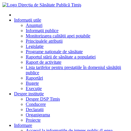
Informaţii utile
Anunţuri
Informaţii publice
Monitorizarea calităţii apei potabile
Principalele atribuţii
Legislaţie
Programe naţionale de sănătate
Raportul stării de sănătate a populaţiei
Raport de activitate
Lista tarifelor pentru prestaţiile în domeniul sănătăţii
publice
Raportări
Bugete
Execuţie
Despre instituţie
Despre DSP Timiş
Conducere
Declaraţii
Organigrama
Proiecte
Informare
Accesul la informatiile de interes public (Legea