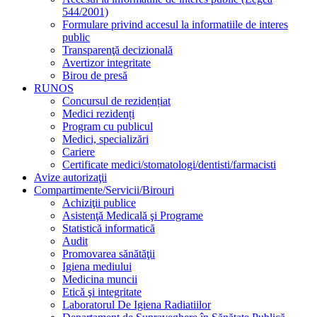
544/2001)
Formulare privind accesul la informatiile de interes
public
Transparenţă decizională
Avertizor integritate
Birou de presă
RUNOS
Concursul de rezidențiat
Medici rezidenți
Program cu publicul
Medici, specializări
Cariere
Certificate medici/stomatologi/dentisti/farmacisti
Avize autorizaţii
Compartimente/Servicii/Birouri
Achiziţii publice
Asistenţă Medicală şi Programe
Statistică informatică
Audit
Promovarea sănătăţii
Igiena mediului
Medicina muncii
Etică şi integritate
Laboratorul De Igiena Radiatiilor