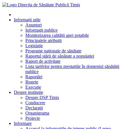
Informaţii utile
Anunţuri
Informaţii publice
Monitorizarea calităţii apei potabile
Principalele atribuţii
Legislaţie
Programe naţionale de sănătate
Raportul stării de sănătate a populaţiei
Raport de activitate
Lista tarifelor pentru prestaţiile în domeniul sănătăţii
publice
Raportări
Bugete
Execuţie
Despre instituţie
Despre DSP Timiş
Conducere
Declaraţii
Organigrama
Proiecte
Informare
Accesul la informatiile de interes public (Legea