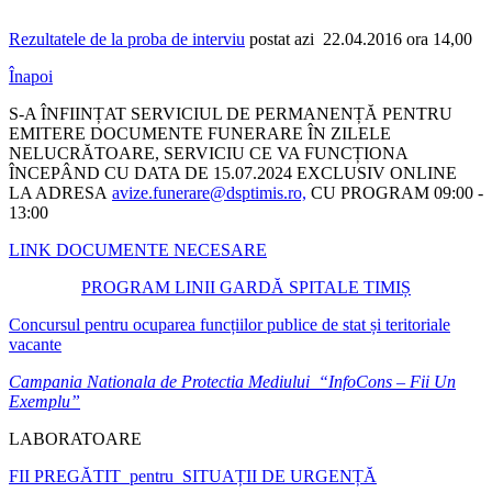
Rezultatele de la proba de interviu
postat azi 22.04.2016 ora 14,00
Înapoi
S-A ÎNFIINȚAT SERVICIUL DE PERMANENȚĂ PENTRU
EMITERE DOCUMENTE FUNERARE ÎN ZILELE
NELUCRĂTOARE, SERVICIU CE VA FUNCȚIONA
ÎNCEPÂND CU DATA DE 15.07.2024 EXCLUSIV ONLINE
LA ADRESA
avize.funerare@dsptimis.ro,
CU PROGRAM 09:00 -
13:00
LINK DOCUMENTE NECESARE
PROGRAM LINII GARDĂ SPITALE TIMIȘ
Concursul pentru ocuparea funcțiilor publice de stat și teritoriale
vacante
Campania Nationala de Protectia Mediului “InfoCons – Fii Un
Exemplu”
LABORATOARE
FII PREGĂTIT pentru SITUAȚII DE URGENȚĂ