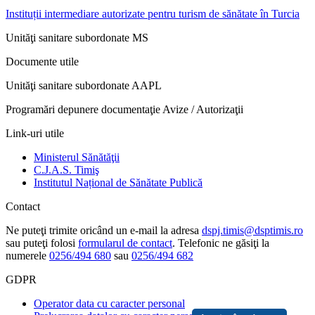
Instituții intermediare autorizate pentru turism de sănătate în Turcia
Unităţi sanitare subordonate MS
Documente utile
Unităţi sanitare subordonate AAPL
Programări depunere documentaţie Avize / Autorizaţii
Link-uri utile
Ministerul Sănătăţii
C.J.A.S. Timiş
Institutul Național de Sănătate Publică
Contact
Ne puteţi trimite oricând un e-mail la adresa
dspj.timis@dsptimis.ro
sau puteţi folosi
formularul de contact
. Telefonic ne găsiţi la
numerele
0256/494 680
sau
0256/494 682
GDPR
Operator data cu caracter personal