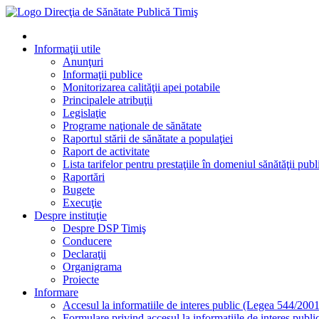
Informaţii utile
Anunţuri
Informaţii publice
Monitorizarea calităţii apei potabile
Principalele atribuţii
Legislaţie
Programe naţionale de sănătate
Raportul stării de sănătate a populaţiei
Raport de activitate
Lista tarifelor pentru prestaţiile în domeniul sănătăţii publ
Raportări
Bugete
Execuţie
Despre instituţie
Despre DSP Timiş
Conducere
Declaraţii
Organigrama
Proiecte
Informare
Accesul la informatiile de interes public (Legea 544/2001
Formulare privind accesul la informatiile de interes publi