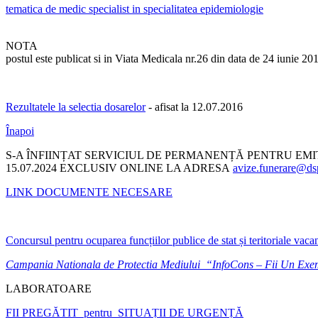
tematica de medic specialist in specialitatea epidemiologie
NOTA
postul este publicat si in Viata Medicala nr.26 din data de 24 iunie 20
Rezultatele la selectia dosarelor
- afisat la 12.07.2016
Înapoi
S-A ÎNFIINȚAT SERVICIUL DE PERMANENȚĂ PENTRU EM
15.07.2024 EXCLUSIV ONLINE LA ADRESA
avize.funerare@dsp
LINK DOCUMENTE NECESARE
Concursul pentru ocuparea funcțiilor publice de stat și teritoriale vaca
Campania Nationala de Protectia Mediului “InfoCons – Fii Un Ex
LABORATOARE
FII PREGĂTIT pentru SITUAȚII DE URGENȚĂ