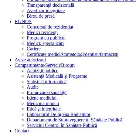
Transparenţă decizională
Avertizor integritate
Birou de presă
RUNOS
Concursul de rezidențiat
Medici rezidenți
Program cu publicul
Medici, specializări
Cariere
Certificate medici/stomatologi/dentisti/farmacisti
Avize autorizaţii
Compartimente/Servicii/Birouri
Achiziţii publice
Asistenţă Medicală şi Programe
Statistică informatică
Audit
Promovarea sănătăţii
Igiena mediului
Medicina muncii
Etică şi integritate
Laboratorul De Igiena Radiatiilor
Departament de Supraveghere în Sănătate Publică
Serviciul Control în Sănătate Publică
Contact