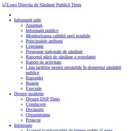
Informaţii utile
Anunţuri
Informaţii publice
Monitorizarea calităţii apei potabile
Principalele atribuţii
Legislaţie
Programe naţionale de sănătate
Raportul stării de sănătate a populaţiei
Raport de activitate
Lista tarifelor pentru prestaţiile în domeniul sănătăţii
publice
Raportări
Bugete
Execuţie
Despre instituţie
Despre DSP Timiş
Conducere
Declaraţii
Organigrama
Proiecte
Informare
Accesul la informatiile de interes public (Legea