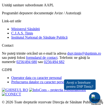
Unităţi sanitare subordonate AAPL
Programări depunere documentaţie Avize / Autorizaţii
Link-uri utile
Ministerul Sănătăţii
C.J.A.S. Timiş
Institutul Național de Sănătate Publică
Contact
Ne puteţi trimite oricând un e-mail la adresa
dspj.timis@dsptimis.ro
sau puteţi folosi
formularul de contact
. Telefonic ne găsiţi la
numerele
0256/494 680
sau
0256/494 682
GDPR
Operator data cu caracter personal
Prelucrarea datalor cu caracter personal
© 2026 Toate drepturile rezervate Direcţia de Sănătate Publică Timiş