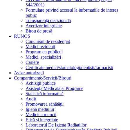
544/2001)
Formulare privind accesul la informatiile de interes
public
Transparenţă decizională
Avertizor integritate
Birou de presă
RUNOS
Concursul de rezidențiat
Medici rezidenți
Program cu publicul
Medici, specializări
Cariere
Certificate medici/stomatologi/dentisti/farmacisti
Avize autorizaţii
Compartimente/Servicii/Birouri
Achiziţii publice
Asistenţă Medicală şi Programe
Statistică informatică
Audit
Promovarea sănătăţii
Igiena mediului
Medicina muncii
Etică şi integritate
Laboratorul De Igiena Radiatiilor