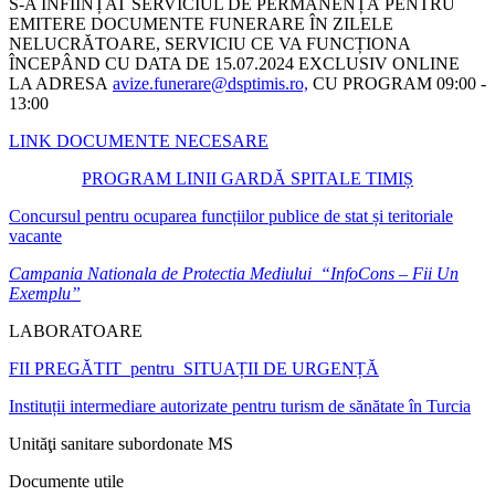
S-A ÎNFIINȚAT SERVICIUL DE PERMANENȚĂ PENTRU
EMITERE DOCUMENTE FUNERARE ÎN ZILELE
NELUCRĂTOARE, SERVICIU CE VA FUNCȚIONA
ÎNCEPÂND CU DATA DE 15.07.2024 EXCLUSIV ONLINE
LA ADRESA
avize.funerare@dsptimis.ro,
CU PROGRAM 09:00 -
13:00
LINK DOCUMENTE NECESARE
PROGRAM LINII GARDĂ SPITALE TIMIȘ
Concursul pentru ocuparea funcțiilor publice de stat și teritoriale
vacante
Campania Nationala de Protectia Mediului “InfoCons – Fii Un
Exemplu”
LABORATOARE
FII PREGĂTIT pentru SITUAȚII DE URGENȚĂ
Instituții intermediare autorizate pentru turism de sănătate în Turcia
Unităţi sanitare subordonate MS
Documente utile