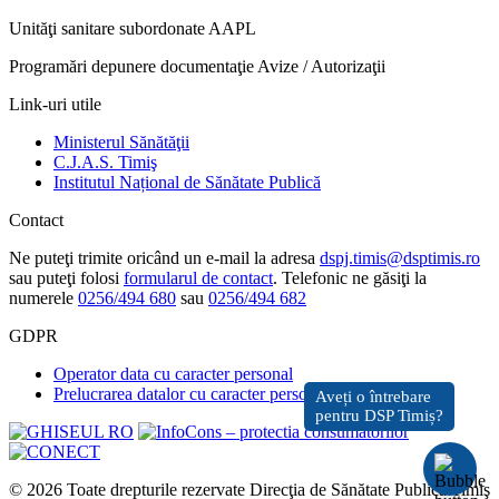
Unităţi sanitare subordonate AAPL
Programări depunere documentaţie Avize / Autorizaţii
Link-uri utile
Ministerul Sănătăţii
C.J.A.S. Timiş
Institutul Național de Sănătate Publică
Contact
Ne puteţi trimite oricând un e-mail la adresa
dspj.timis@dsptimis.ro
sau puteţi folosi
formularul de contact
. Telefonic ne găsiţi la
numerele
0256/494 680
sau
0256/494 682
GDPR
Operator data cu caracter personal
Prelucrarea datalor cu caracter personal
© 2026 Toate drepturile rezervate Direcţia de Sănătate Publică Timiş