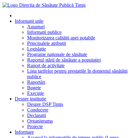
Informaţii utile
Anunţuri
Informaţii publice
Monitorizarea calităţii apei potabile
Principalele atribuţii
Legislaţie
Programe naţionale de sănătate
Raportul stării de sănătate a populaţiei
Raport de activitate
Lista tarifelor pentru prestaţiile în domeniul sănătăţii
publice
Raportări
Bugete
Execuţie
Despre instituţie
Despre DSP Timiş
Conducere
Declaraţii
Organigrama
Proiecte
Informare
Accesul la informatiile de interes public (Legea