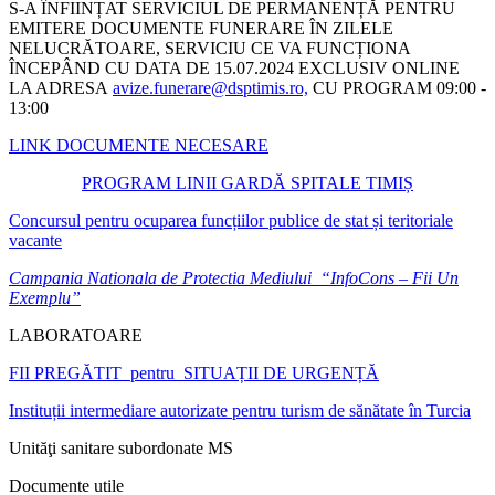
S-A ÎNFIINȚAT SERVICIUL DE PERMANENȚĂ PENTRU
EMITERE DOCUMENTE FUNERARE ÎN ZILELE
NELUCRĂTOARE, SERVICIU CE VA FUNCȚIONA
ÎNCEPÂND CU DATA DE 15.07.2024 EXCLUSIV ONLINE
LA ADRESA
avize.funerare@dsptimis.ro,
CU PROGRAM 09:00 -
13:00
LINK DOCUMENTE NECESARE
PROGRAM LINII GARDĂ SPITALE TIMIȘ
Concursul pentru ocuparea funcțiilor publice de stat și teritoriale
vacante
Campania Nationala de Protectia Mediului “InfoCons – Fii Un
Exemplu”
LABORATOARE
FII PREGĂTIT pentru SITUAȚII DE URGENȚĂ
Instituții intermediare autorizate pentru turism de sănătate în Turcia
Unităţi sanitare subordonate MS
Documente utile