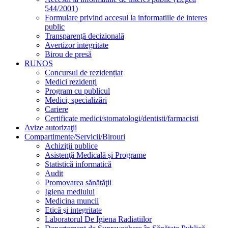
544/2001)
Formulare privind accesul la informatiile de interes
public
Transparenţă decizională
Avertizor integritate
Birou de presă
RUNOS
Concursul de rezidențiat
Medici rezidenți
Program cu publicul
Medici, specializări
Cariere
Certificate medici/stomatologi/dentisti/farmacisti
Avize autorizaţii
Compartimente/Servicii/Birouri
Achiziţii publice
Asistenţă Medicală şi Programe
Statistică informatică
Audit
Promovarea sănătăţii
Igiena mediului
Medicina muncii
Etică şi integritate
Laboratorul De Igiena Radiatiilor