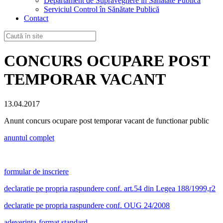
Departament de Supraveghere în Sănătate Publică
Serviciul Control în Sănătate Publică
Contact
CONCURS OCUPARE POST
TEMPORAR VACANT
13.04.2017
Anunt concurs ocupare post temporar vacant de functionar public
anuntul complet
formular de inscriere
declaratie pe propria raspundere conf. art.54 din Legea 188/1999,r2
declaratie pe propria raspundere conf. OUG 24/2008
adeverinta-format standard