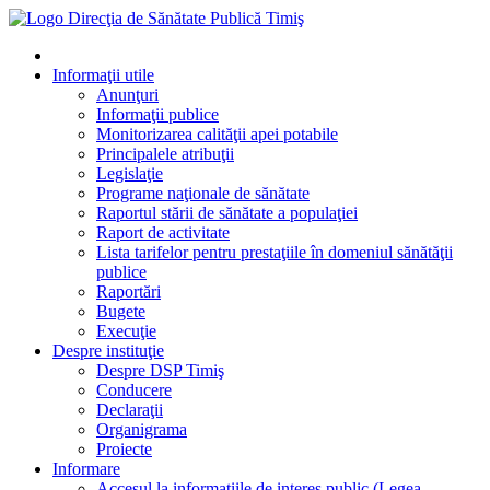
Informaţii utile
Anunţuri
Informaţii publice
Monitorizarea calităţii apei potabile
Principalele atribuţii
Legislaţie
Programe naţionale de sănătate
Raportul stării de sănătate a populaţiei
Raport de activitate
Lista tarifelor pentru prestaţiile în domeniul sănătăţii
publice
Raportări
Bugete
Execuţie
Despre instituţie
Despre DSP Timiş
Conducere
Declaraţii
Organigrama
Proiecte
Informare
Accesul la informatiile de interes public (Legea