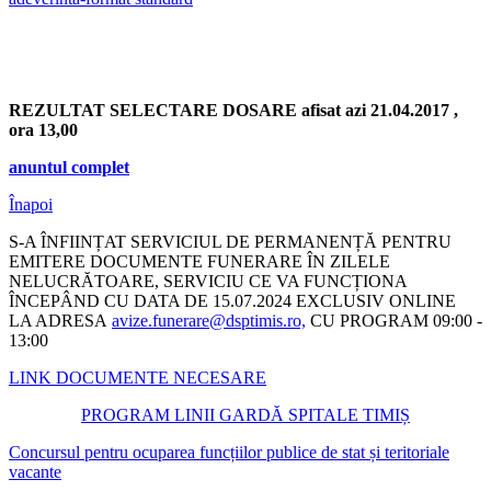
REZULTAT SELECTARE DOSARE afisat azi 21.04.2017 ,
ora 13,00
anuntul complet
Înapoi
S-A ÎNFIINȚAT SERVICIUL DE PERMANENȚĂ PENTRU
EMITERE DOCUMENTE FUNERARE ÎN ZILELE
NELUCRĂTOARE, SERVICIU CE VA FUNCȚIONA
ÎNCEPÂND CU DATA DE 15.07.2024 EXCLUSIV ONLINE
LA ADRESA
avize.funerare@dsptimis.ro,
CU PROGRAM 09:00 -
13:00
LINK DOCUMENTE NECESARE
PROGRAM LINII GARDĂ SPITALE TIMIȘ
Concursul pentru ocuparea funcțiilor publice de stat și teritoriale
vacante