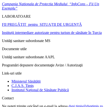
Campania Nationala de Protectia Mediului “InfoCons – Fii Un
Exemplu”
LABORATOARE
FII PREGĂTIT pentru SITUAȚII DE URGENȚĂ
Instituții intermediare autorizate pentru turism de sănătate în Turcia
Unităţi sanitare subordonate MS
Documente utile
Unităţi sanitare subordonate AAPL
Programări depunere documentaţie Avize / Autorizaţii
Link-uri utile
Ministerul Sănătăţii
C.J.A.S. Timiş
Institutul Național de Sănătate Publică
Contact
Ne puteţi trimite oricând un e-mail la adresa
dspj.timis@dsptimis.ro