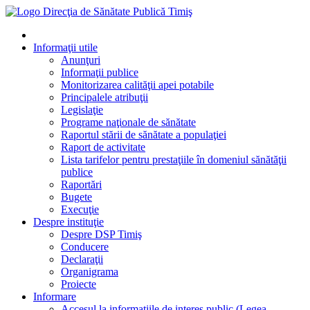
Informaţii utile
Anunţuri
Informaţii publice
Monitorizarea calităţii apei potabile
Principalele atribuţii
Legislaţie
Programe naţionale de sănătate
Raportul stării de sănătate a populaţiei
Raport de activitate
Lista tarifelor pentru prestaţiile în domeniul sănătăţii
publice
Raportări
Bugete
Execuţie
Despre instituţie
Despre DSP Timiş
Conducere
Declaraţii
Organigrama
Proiecte
Informare
Accesul la informatiile de interes public (Legea