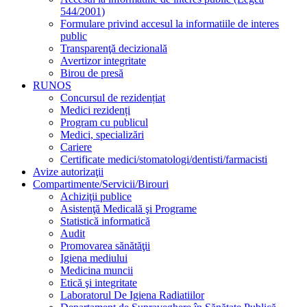
544/2001)
Formulare privind accesul la informatiile de interes
public
Transparenţă decizională
Avertizor integritate
Birou de presă
RUNOS
Concursul de rezidențiat
Medici rezidenți
Program cu publicul
Medici, specializări
Cariere
Certificate medici/stomatologi/dentisti/farmacisti
Avize autorizaţii
Compartimente/Servicii/Birouri
Achiziţii publice
Asistenţă Medicală şi Programe
Statistică informatică
Audit
Promovarea sănătăţii
Igiena mediului
Medicina muncii
Etică şi integritate
Laboratorul De Igiena Radiatiilor