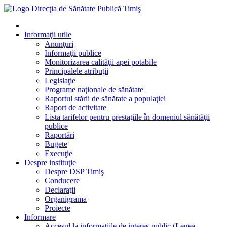
Informaţii utile
Anunţuri
Informaţii publice
Monitorizarea calităţii apei potabile
Principalele atribuţii
Legislaţie
Programe naţionale de sănătate
Raportul stării de sănătate a populaţiei
Raport de activitate
Lista tarifelor pentru prestaţiile în domeniul sănătăţii
publice
Raportări
Bugete
Execuţie
Despre instituţie
Despre DSP Timiş
Conducere
Declaraţii
Organigrama
Proiecte
Informare
Accesul la informatiile de interes public (Legea