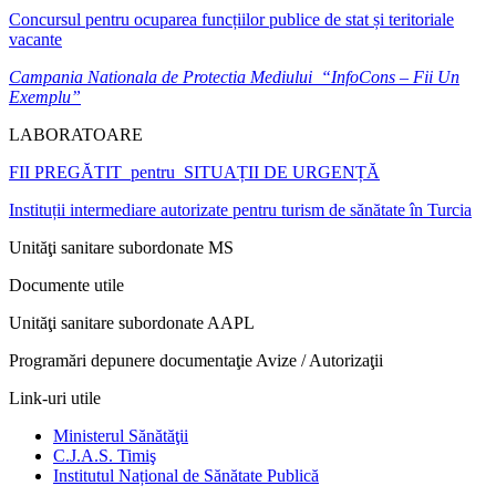
Concursul pentru ocuparea funcțiilor publice de stat și teritoriale
vacante
Campania Nationala de Protectia Mediului “InfoCons – Fii Un
Exemplu”
LABORATOARE
FII PREGĂTIT pentru SITUAȚII DE URGENȚĂ
Instituții intermediare autorizate pentru turism de sănătate în Turcia
Unităţi sanitare subordonate MS
Documente utile
Unităţi sanitare subordonate AAPL
Programări depunere documentaţie Avize / Autorizaţii
Link-uri utile
Ministerul Sănătăţii
C.J.A.S. Timiş
Institutul Național de Sănătate Publică