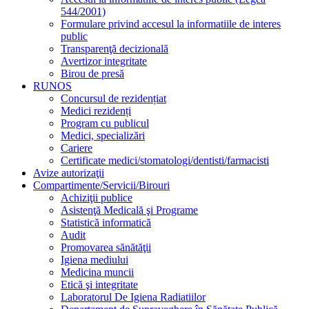
544/2001)
Formulare privind accesul la informatiile de interes
public
Transparenţă decizională
Avertizor integritate
Birou de presă
RUNOS
Concursul de rezidențiat
Medici rezidenți
Program cu publicul
Medici, specializări
Cariere
Certificate medici/stomatologi/dentisti/farmacisti
Avize autorizaţii
Compartimente/Servicii/Birouri
Achiziţii publice
Asistenţă Medicală şi Programe
Statistică informatică
Audit
Promovarea sănătăţii
Igiena mediului
Medicina muncii
Etică şi integritate
Laboratorul De Igiena Radiatiilor